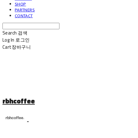
SHOP
PARTNERS
CONTACT
Search
검색
Log In
로그인
Cart
장바구니
rbhcoffee