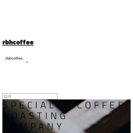
rbhcoffee
SPECIALTY COFFEE
ROASTING
COMPANY