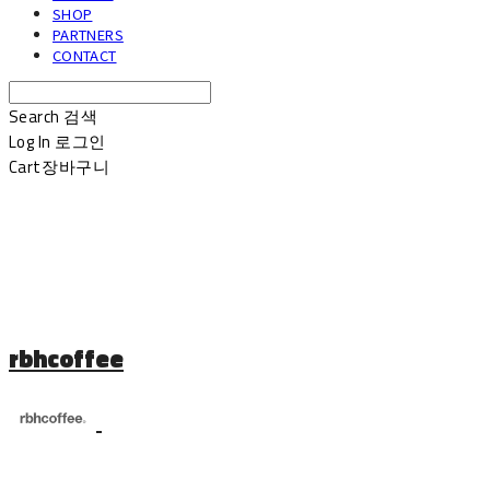
SHOP
PARTNERS
CONTACT
Search
검색
Log In
로그인
Cart
장바구니
rbhcoffee