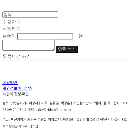
수정하기
삭제하기
글쓴이
내용
댓글 쓰기
목록으로 가기
이용약관
개인정보처리방침
사업자정보확인
상호: (주)알비에이치상사 | 대표: 김유철, 박경훈 | 개인정보관리책임자: 김 유 | 전화: 070-
7526-7115 | 이메일: sales@rbhcoffee.com
주소: 부산광역시 기장군 기장읍 청강로74번길 36 | 통신판매:
2019-부산기장-0413호
|
호스팅제공자: (주)식스샵