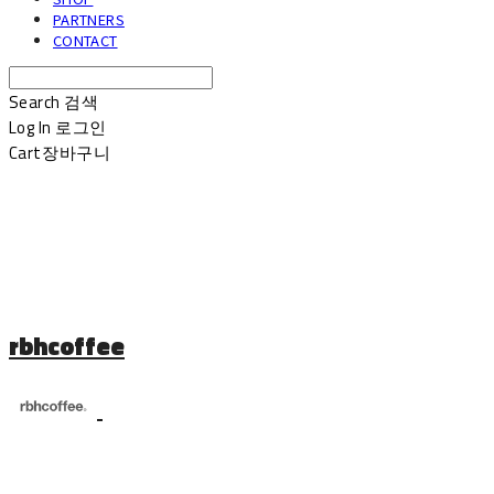
PARTNERS
CONTACT
Search
검색
Log In
로그인
Cart
장바구니
rbhcoffee