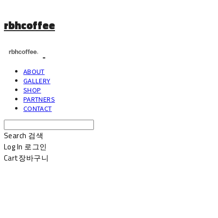
rbhcoffee
ABOUT
GALLERY
SHOP
PARTNERS
CONTACT
Search
검색
Log In
로그인
Cart
장바구니