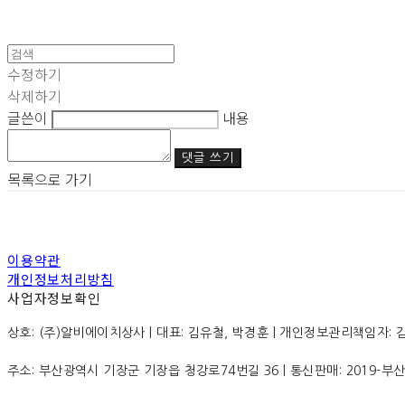
수정하기
삭제하기
글쓴이
내용
댓글 쓰기
목록으로 가기
이용약관
개인정보처리방침
사업자정보확인
상호: (주)알비에이치상사 | 대표: 김유철, 박경훈 | 개인정보관리책임자: 김 유 | 
주소: 부산광역시 기장군 기장읍 청강로74번길 36 | 통신판매:
2019-부