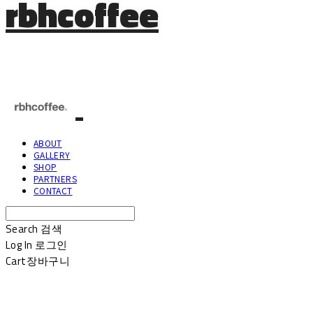
rbhcoffee
ABOUT
GALLERY
SHOP
PARTNERS
CONTACT
Search
검색
Log In
로그인
Cart
장바구니